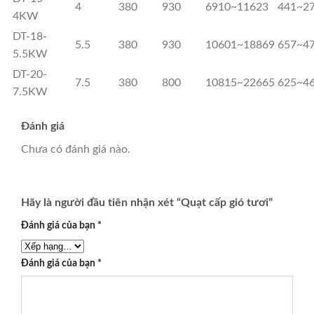
4
380
930
6910~11623
441~2
4KW
DT-18-
5.5
380
930
10601~18869
657~4
5.5KW
DT-20-
7.5
380
800
10815~22665
625~4
7.5KW
Đánh giá
Chưa có đánh giá nào.
Hãy là người đầu tiên nhận xét “Quạt cấp gió tươi”
Đánh giá của bạn
*
Đánh giá của bạn
*