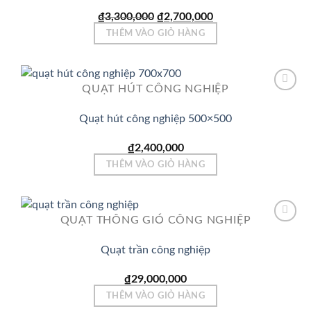
Wishlist
Giá
Giá
₫
3,300,000
₫
2,700,000
gốc
hiện
THÊM VÀO GIỎ HÀNG
là:
tại
₫3,300,000.
là:
₫2,700,000.
QUẠT HÚT CÔNG NGHIỆP
Quạt hút công nghiệp 500×500
Add to
Wishlist
₫
2,400,000
THÊM VÀO GIỎ HÀNG
QUẠT THÔNG GIÓ CÔNG NGHIỆP
Quạt trần công nghiệp
Add to
Wishlist
₫
29,000,000
THÊM VÀO GIỎ HÀNG