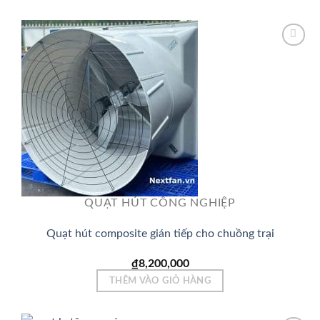
Add to
Wishlist
QUẠT HÚT CÔNG NGHIỆP
Quạt hút composite gián tiếp cho chuồng trại
₫
8,200,000
THÊM VÀO GIỎ HÀNG