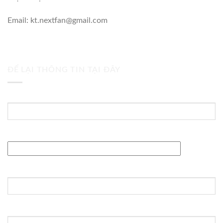
Email: kt.nextfan@gmail.com
ĐỂ LẠI THÔNG TIN TẠI ĐÂY
Tên của bạn (bắt buộc)
Địa chỉ Email (bắt buộc)
Tiêu đề:
Thông điệp