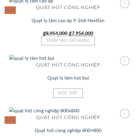
QUẠT HÚT CÔNG NGHIỆP
-11%
Quạt ly tâm cao áp 9-26A Nextfan
Add to
Wishlist
Giá
Giá
₫
8,954,000
₫
7,954,000
gốc
hiện
THÊM VÀO GIỎ HÀNG
là:
tại
₫8,954,000.
là:
₫7,954,000.
QUẠT HÚT CÔNG NGHIỆP
Quạt ly tâm hút bụi
Add to
Wishlist
ĐỌC TIẾP
QUẠT HÚT CÔNG NGHIỆP
-18%
Quạt hút công nghiệp 800×800
Add to