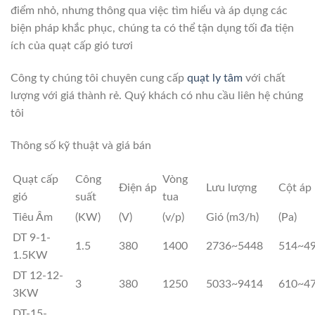
điểm nhỏ, nhưng thông qua việc tìm hiểu và áp dụng các
biện pháp khắc phục, chúng ta có thể tận dụng tối đa tiện
ích của quạt cấp gió tươi
Công ty chúng tôi chuyên cung cấp
quạt ly tâm
với chất
lượng với giá thành rẻ. Quý khách có nhu cầu liên hệ chúng
tôi
Thông số kỹ thuật và giá bán
Quạt cấp
Công
Vòng
Điện áp
Lưu lượng
Cột áp
gió
suất
tua
Tiêu Âm
(KW)
(V)
(v/p)
Gió (m3/h)
(Pa)
DT 9-1-
1.5
380
1400
2736~5448
514~4
1.5KW
DT 12-12-
3
380
1250
5033~9414
610~4
3KW
DT-15-