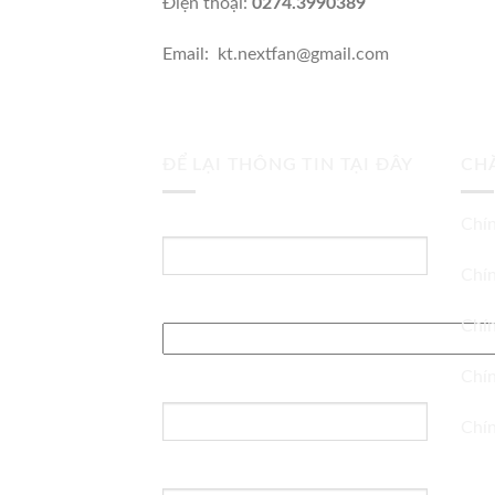
Điện thoại:
0274.3990389
Email: kt.nextfan@gmail.com
ĐỂ LẠI THÔNG TIN TẠI ĐÂY
CH
Tên của bạn (bắt buộc)
Chín
Chín
Địa chỉ Email (bắt buộc)
Chín
Chín
Tiêu đề:
Chín
Thông điệp