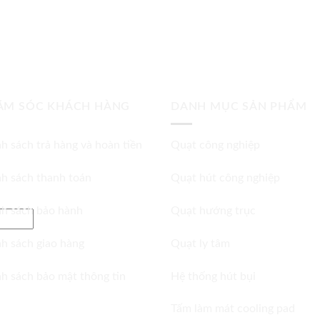
ĂM SÓC KHÁCH HÀNG
DANH MỤC SẢN PHẨM
h sách trả hàng và hoàn tiền
Quạt công nghiệp
h sách thanh toán
Quạt hút công nghiệp
h sách bảo hành
Quạt hướng trục
h sách giao hàng
Quạt ly tâm
h sách bảo mật thông tin
Hệ thống hút bụi
Tấm làm mát cooling pad