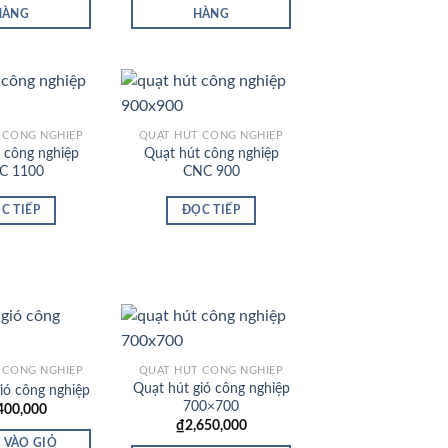
₫2,600,000.
₫2,700,000.
HÀNG
HÀNG
 CÔNG NGHIỆP
QUẠT HÚT CÔNG NGHIỆP
 công nghiệp
Quạt hút công nghiệp
Add to
Add to
C 1100
CNC 900
Wishlist
Wishlist
C TIẾP
ĐỌC TIẾP
 CÔNG NGHIỆP
QUẠT HÚT CÔNG NGHIỆP
Quạt hút gió công nghiệp
ió công nghiệp
Add to
Add to
700×700
400,000
Wishlist
Wishlist
₫
2,650,000
 VÀO GIỎ