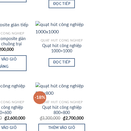
ĐỌC TIẾP
 CÔNG NGHIỆP
composite gián
QUẠT HÚT CÔNG NGHIỆP
 chuồng trại
Quạt hút công nghiệp
Add to
Add to
200,000
1000×1000
Wishlist
Wishlist
 VÀO GIỎ
ĐỌC TIẾP
HÀNG
-18%
 CÔNG NGHIỆP
QUẠT HÚT CÔNG NGHIỆP
 công nghiệp
Quạt hút công nghiệp
Add to
Add to
0×600
800×800
Wishlist
Wishlist
Giá
Giá
Giá
Giá
0
₫
2,600,000
₫
3,300,000
₫
2,700,000
gốc
hiện
gốc
hiện
là:
tại
là:
tại
 VÀO GIỎ
THÊM VÀO GIỎ
₫2,800,000.
là:
₫3,300,000.
là: