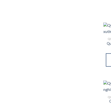
Q
Qu
Q
Q