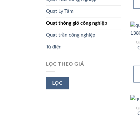
Quạt Ly Tâm
Quạt thông gió công nghiệp
Quạt trần công nghiệp
Q
Tủ điện
Q
LỌC THEO GIÁ
Giá
Giá
LỌC
tối
tối
thiểu
đa
Q
Q