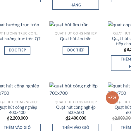
HÀNG
QUẠT HƯỚNG TRỤC CÔNG NGHIỆP
QUẠT HÚT CÔNG NGHIỆP
QUẠT HÚT
Quạt hút 
ạt hướng trục tròn QT
Quạt hút âm trần
tiếp cho
Add to
Add to
₫
8,
ĐỌC TIẾP
ĐỌC TIẾP
Wishlist
Wishlist
THÊM
-7%
UẠT HÚT CÔNG NGHIỆP
QUẠT HÚT CÔNG NGHIỆP
QUẠT HÚT
uạt hút công nghiệp
Quạt hút công nghiệp
Quạt hút
Add to
Add to
400×400
500×500
60
Wishlist
Wishlist
₫
2,200,000
₫
2,400,000
₫
2,800,00
THÊM VÀO GIỎ
THÊM VÀO GIỎ
THÊM