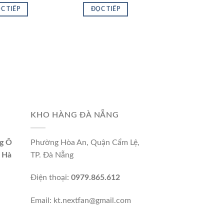
C TIẾP
ĐỌC TIẾP
KHO HÀNG ĐÀ NẴNG
g Ô
Phường Hòa An, Quận Cẩm Lệ,
 Hà
TP. Đà Nẵng
Điện thoại:
0979.865.612
Email: kt.nextfan@gmail.com