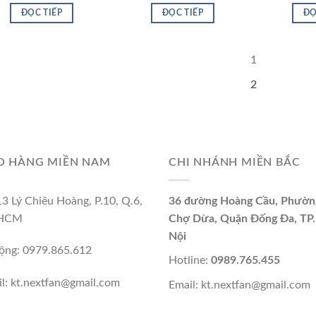
ĐỌC TIẾP
ĐỌC TIẾP
ĐỌ
1
2
O HÀNG MIỀN NAM
CHI NHÁNH MIỀN BẮC
3 Lý Chiêu Hoàng, P.10, Q.6,
36 đường Hoàng Cầu, Phườn
 HCM
Chợ Dừa, Quận Đống Đa, TP.
Nội
ộng: 0979.865.612
Hotline:
0989.765.455
l: kt.nextfan@gmail.com
Email: kt.nextfan@gmail.com