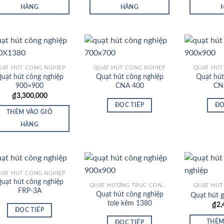
HÀNG
HÀNG
UẠT HÚT CÔNG NGHIỆP
QUẠT HÚT CÔNG NGHIỆP
QUẠT HÚT
uạt hút công nghiệp
Quạt hút công nghiệp
Quạt hút
Add to
Add to
900×900
CNA 400
CN
Wishlist
Wishlist
₫
3,300,000
ĐỌC TIẾP
ĐỌ
THÊM VÀO GIỎ
HÀNG
UẠT HÚT CÔNG NGHIỆP
uạt hút công nghiệp
QUẠT HƯỚNG TRỤC CÔNG NGHIỆP
QUẠT HÚT
FRP-3A
Quạt hút công nghiệp
Quạt hút g
Add to
Add to
tole kẽm 1380
₫
2,
Wishlist
Wishlist
ĐỌC TIẾP
THÊM
ĐỌC TIẾP