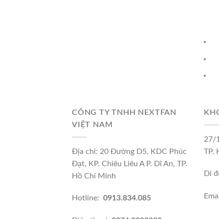
CÔNG TY TNHH NEXTFAN
KH
VIỆT NAM
27/1
Địa chỉ: 20 Đường D5, KDC Phúc
TP.
Đạt, KP. Chiêu Liêu A P. Dĩ An, TP.
Di đ
Hồ Chí Minh
Emai
Hotline:
0913.834.085