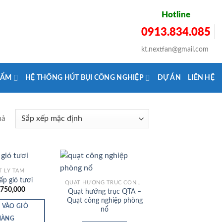
Hotline
0913.834.085
kt.nextfan@gmail.com
HẨM
HỆ THỐNG HÚT BỤI CÔNG NGHIỆP
DỰ ÁN
LIÊN HỆ
uả
T LY TÂM
ấp gió tươi
QUẠT HƯỚNG TRỤC CÔNG NGHIỆP
,750,000
Quạt hướng trục QTA –
Add to
Add to
Quạt công nghiệp phòng
Wishlist
Wishlist
 VÀO GIỎ
nổ
HÀNG