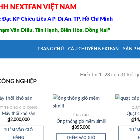
HH NEXTFAN VIỆT NAM
Đạt,KP Chiêu Liêu A P. Dĩ An, TP. Hồ Chí Minh
ạm Văn Diêu, Tân Hạnh, Biên Hòa, Đồng Nai"
TRANG CHỦ
CÂU CHUYỆN NEXTFAN
SẢN P
p
Hiển thị 1–28 của 31 kết q
CÔNG NGHIỆP
QUẠT THÔNG GIÓ CÔNG NGHIỆP
QUẠ
Máy thổi khô sàn
Quạt c
ỐNG GIÓ
₫
2,000,000
₫
14
Ống thông gió mềm simili
Add to
Add to
₫
855,000
Wishlist
Wishlist
THÊM VÀO GIỎ
THÊM
THÊM VÀO GIỎ
HÀNG