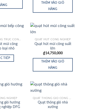
THÊM VÀO GIỎ
HÀNG
HÀNG
QUẠT HƯỚNG TRỤC CÔNG NGHIỆP
QUẠT HÚT CÔNG NGHIỆP
út mùi công
Quạt hút mùi công suất
Add to
Add to
p loại nhỏ
lớn
Wishlist
Wishlist
₫
14,750,000
C TIẾP
THÊM VÀO GIỎ
HÀNG
ÔNG NGHIỆP
QUẠT THÔNG GIÓ CÔNG NGHIỆP
ng gió hướng
Quạt thông gió nhà
Add to
Add to
g nghiệp DFG
xưởng
Wishlist
Wishlist