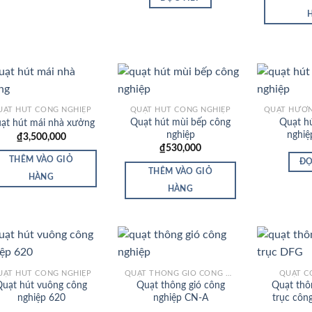
UẠT HÚT CÔNG NGHIỆP
QUẠT HÚT CÔNG NGHIỆP
Quạt hút mùi bếp công
Quạt h
ạt hút mái nhà xưởng
Add to
Add to
nghiệp
nghiệ
₫
3,500,000
Wishlist
Wishlist
₫
530,000
THÊM VÀO GIỎ
ĐỌ
THÊM VÀO GIỎ
HÀNG
HÀNG
UẠT HÚT CÔNG NGHIỆP
QUẠT THÔNG GIÓ CÔNG NGHIỆP
QUẠT C
uạt hút vuông công
Quạt thông gió công
Quạt thô
Add to
Add to
nghiệp 620
nghiệp CN-A
trục côn
Wishlist
Wishlist