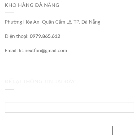
KHO HÀNG ĐÀ NẴNG
Phường Hòa An, Quận Cẩm Lệ, TP. Đà Nẵng
Điện thoại:
0979.865.612
Email: kt.nextfan@gmail.com
ĐỂ LẠI THÔNG TIN TẠI ĐÂY
Tên của bạn (bắt buộc)
Địa chỉ Email (bắt buộc)