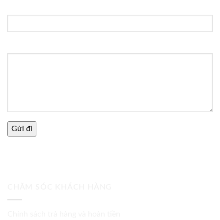
Tiêu đề:
Thông điệp
CHĂM SÓC KHÁCH HÀNG
Chính sách trả hàng và hoàn tiền