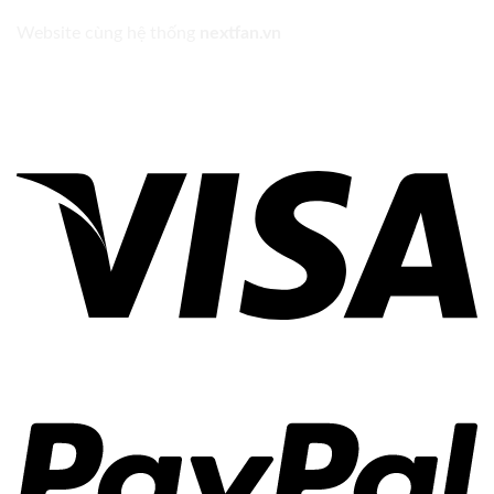
Website cùng hệ thống
nextfan.vn