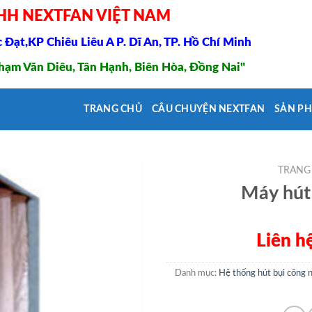
HH NEXTFAN VIỆT NAM
Đạt,KP Chiêu Liêu A P. Dĩ An, TP. Hồ Chí Minh
ạm Văn Diêu, Tân Hạnh, Biên Hòa, Đồng Nai"
TRANG CHỦ
CÂU CHUYỆN NEXTFAN
SẢN P
TRANG
Máy hút
Add to
Liên h
Wishlist
Danh mục:
Hệ thống hút bụi công 