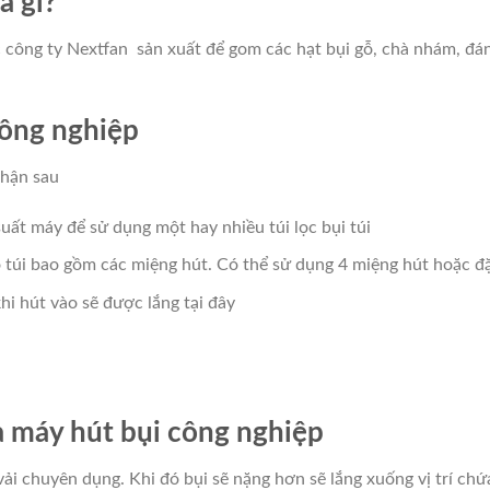
à gì?
 công ty Nextfan sản xuất để gom các hạt bụi gỗ, chà nhám, đ
công nghiệp
phận sau
suất máy để sử dụng một hay nhiều túi lọc bụi túi
o túi bao gồm các miệng hút. Có thể sử dụng 4 miệng hút hoặc đ
hi hút vào sẽ được lắng tại đây
 máy hút bụi công nghiệp
vải chuyên dụng. Khi đó bụi sẽ nặng hơn sẽ lắng xuống vị trí chứ