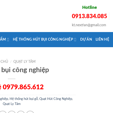
Hotline
0913.834.085
kt.nextfan@gmail.com
HẨM
HỆ THỐNG HÚT BỤI CÔNG NGHIỆP
DỰ ÁN
LIÊN HỆ
 CHỦ
/
QUẠT LY TÂM
 bụi công nghiệp
ệ 0979.865.612
nghiệp
,
Hệ thống hút bụi gỗ
,
Quạt Hút Công Nghiệp
,
Quạt Ly Tâm