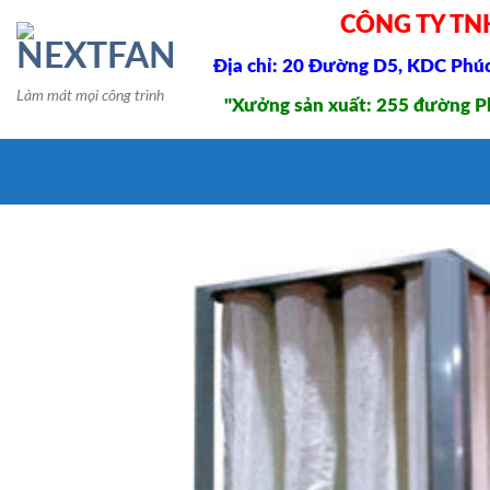
Skip
CÔNG TY TN
to
Địa chỉ: 20 Đường D5, KDC Phúc 
content
Làm mát mọi công trình
"Xưởng sản xuất: 255 đường Ph