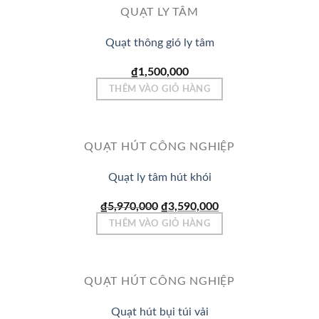
QUẠT LY TÂM
Quạt thông gió ly tâm
₫
1,500,000
THÊM VÀO GIỎ HÀNG
QUẠT HÚT CÔNG NGHIỆP
Quạt ly tâm hút khói
Giá
Giá
₫
5,970,000
₫
3,590,000
gốc
hiện
THÊM VÀO GIỎ HÀNG
là:
tại
₫5,970,000.
là:
₫3,590,000.
QUẠT HÚT CÔNG NGHIỆP
Quạt hút bụi túi vải