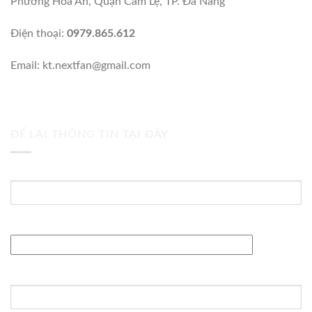
Phường Hòa An, Quận Cẩm Lệ, TP. Đà Nẵng
Điện thoại:
0979.865.612
Email: kt.nextfan@gmail.com
ĐỂ LẠI THÔNG TIN TẠI ĐÂY
Tên của bạn (bắt buộc)
Địa chỉ Email (bắt buộc)
Tiêu đề: