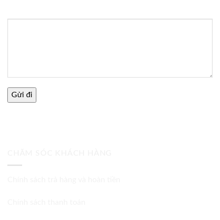
Thông điệp
CHĂM SÓC KHÁCH HÀNG
Chính sách trả hàng và hoàn tiền
Chính sách thanh toán