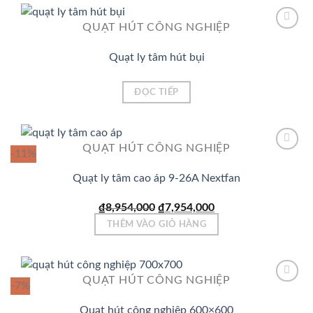
QUẠT HÚT CÔNG NGHIỆP
Quạt ly tâm hút bụi
Add to
Wishlist
ĐỌC TIẾP
QUẠT HÚT CÔNG NGHIỆP
-11%
Quạt ly tâm cao áp 9-26A Nextfan
Add to
Wishlist
Giá
Giá
₫
8,954,000
₫
7,954,000
gốc
hiện
THÊM VÀO GIỎ HÀNG
là:
tại
₫8,954,000.
là:
₫7,954,000.
QUẠT HÚT CÔNG NGHIỆP
-7%
Quạt hút công nghiệp 600×600