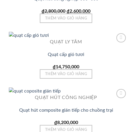
Add to
Wishlist
Giá
Giá
₫
2,800,000
₫
2,600,000
gốc
hiện
THÊM VÀO GIỎ HÀNG
là:
tại
₫2,800,000.
là:
₫2,600,000.
QUẠT LY TÂM
Quạt cấp gió tươi
Add to
Wishlist
₫
14,750,000
THÊM VÀO GIỎ HÀNG
QUẠT HÚT CÔNG NGHIỆP
Quạt hút composite gián tiếp cho chuồng trại
Add to
Wishlist
₫
8,200,000
THÊM VÀO GIỎ HÀNG