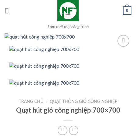
Skip
0
to
content
Làm mát mọi công trình
Add to
Wishlist
TRANG CHỦ
/
QUẠT THÔNG GIÓ CÔNG NGHIỆP
Quạt hút gió công nghiệp 700×700