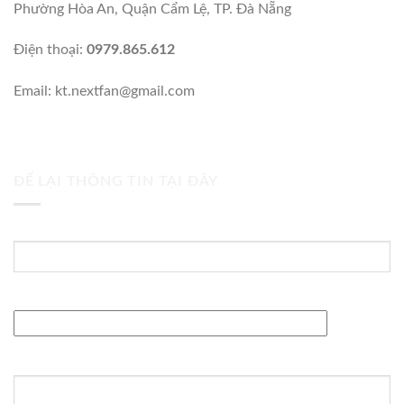
Phường Hòa An, Quận Cẩm Lệ, TP. Đà Nẵng
Điện thoại:
0979.865.612
Email: kt.nextfan@gmail.com
ĐỂ LẠI THÔNG TIN TẠI ĐÂY
Tên của bạn (bắt buộc)
Địa chỉ Email (bắt buộc)
Tiêu đề: