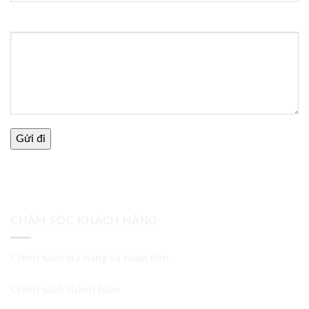
Thông điệp
CHĂM SÓC KHÁCH HÀNG
Chính sách trả hàng và hoàn tiền
Chính sách thanh toán